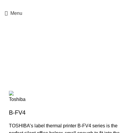
+357 25364634
Menu
Μόνο για Επιδιόρθωση
Click to enlarge
B-FV4
TOSHIBA’s label thermal printer B-FV4 series is the