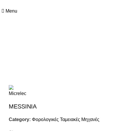
+357 25364634
Menu
Μόνο για Επιδιόρθωση
Click to enlarge
MESSINIA
Category:
Φορολογικές Ταμειακές Μηχανές