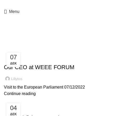
+357 25364634
Menu
Η εταιρεία μας
07
Η ΕΤΑΙΡΕΊΑ ΜΑΣ
ΔΕΚ
Our CEO at WEEE FORUM
Lillytos
Visit to the European Parliament 07/12/2022
Continue reading
04
Η ΕΤΑΙΡΕΊΑ ΜΑΣ
ΔΕΚ