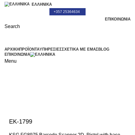
ΕΛΛΗΝΙΚΆ
+357 25364634
ΕΠΙΚΟΙΝΩΝΊΑ
Search
+357 25364634
ΑΡΧΙΚΗ
ΠΡΟΪΌΝΤΑ
ΥΠΗΡΕΣΙΕΣ
ΣΧΕΤΙΚΆ ΜΕ ΕΜΆΣ
BLOG
ΕΠΙΚΟΙΝΩΝΊΑ
Menu
Μόνο για Επιδιόρθωση
Click to enlarge
EK-1799
KSG FG8975 Barcode Scanner 2D, Pistol with base,